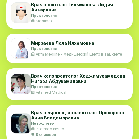
соғ-омон бўлинг.
Врач проктолог Гильманова Лидия
Анваровна
Проктология
🏥 Medimax
Мирзаева Лола Илхамовна
Проктология
🏥 Akfa Medline - медицинский центр в Ташкенте
Врач колопроктолог Ходжимухамедова
Нигора Абдукамаловна
Проктология
🏥 Vitamed Medical
Врач невролог, эпилептолог Прохорова
Анна Владиморовна
Неврология
🏥 Intermed Neuro
💬 9 отзывов