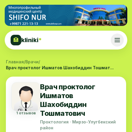
kliniki
*
🏥
Главная
/
Врачи
/
Врач проктолог Ишматов Шахобиддин Тошмат...
Врач проктолог
Ишматов
Шахобиддин
Тошматович
1 отзывов
Проктология · Мирзо-Улугбекский
район