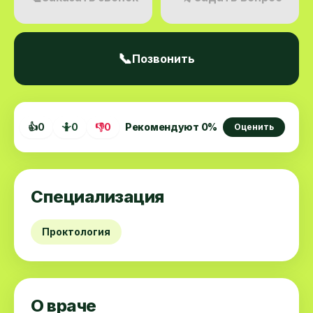
📞
Позвонить
👍
0
🤷
0
👎
0
Рекомендуют
0
%
Оценить
Специализация
Проктология
О враче