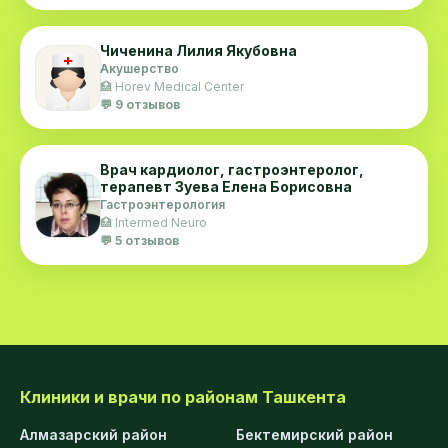
Чиченина Лилия Якубовна
Акушерство
🏥 Horev Medical Center
💬 9 отзывов
Врач кардиолог, гастроэнтеролог,
терапевт Зуева Елена Борисовна
Гастроэнтерология
🏥 Intermed Neuro
💬 5 отзывов
Клиники и врачи по районам Ташкента
Алмазарский район
Бектемирский район