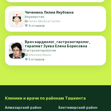
Чиченина Лилия Якубовна
Акушерство
🏥 Horev Medical Center
💬 9 отзывов
Врач кардиолог, гастроэнтеролог,
терапевт Зуева Елена Борисовна
Гастроэнтерология
🏥 Intermed Neuro
💬 5 отзывов
Клиники и врачи по районам Ташкента
Алмазарский район
Бектемирский район