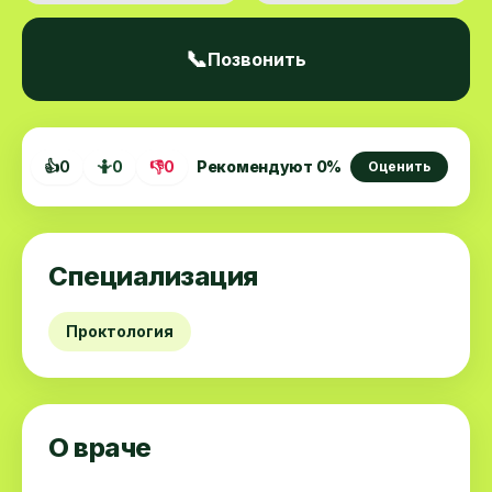
📞
Позвонить
👍
0
🤷
0
👎
0
Рекомендуют
0
%
Оценить
Специализация
Проктология
О враче