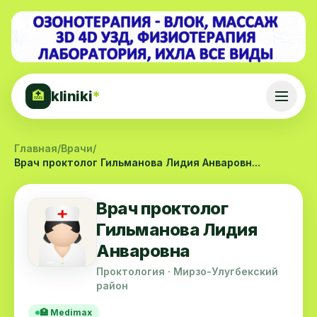
kliniki
*
🏥
Главная
/
Врачи
/
Врач проктолог Гильманова Лидия Анваровн...
Врач проктолог
Гильманова Лидия
Анваровна
Проктология · Мирзо-Улугбекский
район
🏥 Medimax