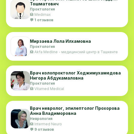
Тошматович
Проктология
🏥 Medimax
💬 1 отзывов
Мирзаева Лола Илхамовна
Проктология
🏥 Akfa Medline - медицинский центр в Ташкенте
Врач колопроктолог Ходжимухамедова
Нигора Абдукамаловна
Проктология
🏥 Vitamed Medical
Врач невролог, эпилептолог Прохорова
Анна Владиморовна
Неврология
🏥 Intermed Neuro
💬 9 отзывов