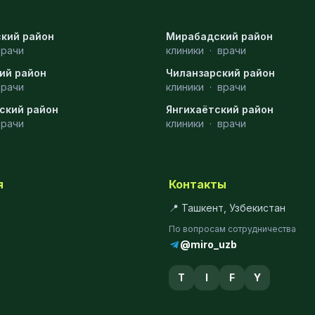
кий район
Мирабадский район
врачи
клиники
·
врачи
ий район
Чиланзарский район
врачи
клиники
·
врачи
ский район
Янгихаётский район
врачи
клиники
·
врачи
я
Контакты
📍 Ташкент, Узбекистан
По вопросам сотрудничества
@miro_uzb
T
I
F
Y