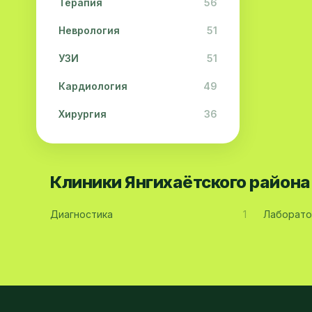
Терапия
56
Неврология
51
УЗИ
51
Кардиология
49
Хирургия
36
Физиотерапия
31
Косметология
28
Клиники Янгихаётского район
Урология
28
Диагностика
1
Лаборато
Офтальмология
26
Дерматология
23
Эндокринология
21
Невропатология
21