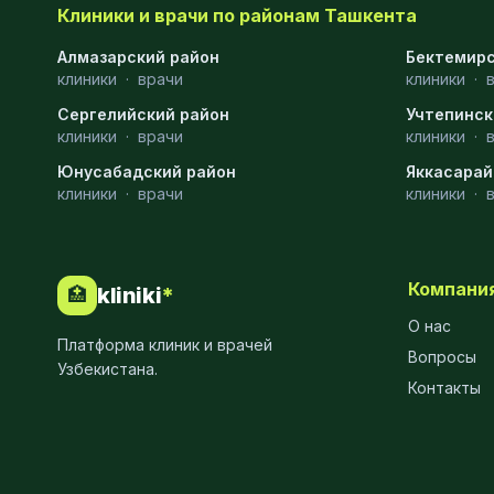
Клиники и врачи по районам Ташкента
Эмбриология
20
Алмазарский район
Бектемирс
клиники
·
врачи
клиники
·
Акушерство
19
Сергелийский район
Учтепинск
Ортопедия
19
клиники
·
врачи
клиники
·
Юнусабадский район
Массаж
18
Яккасарай
клиники
·
врачи
клиники
·
Репродуктология
16
ЭКГ
16
Компани
kliniki
*
🏥
Гастроэнтерология
13
О нас
Платформа клиник и врачей
Андрология
12
Вопросы
Узбекистана.
Контакты
Стационар
11
Аллергология
10
Психология
9