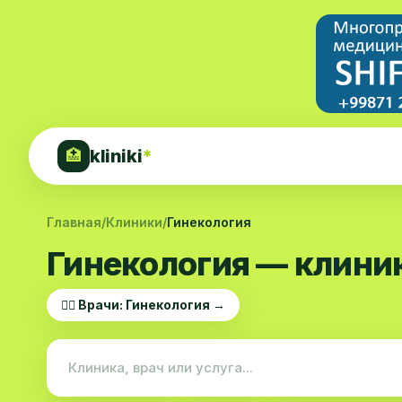
kliniki
*
🏥
Главная
/
Клиники
/
Гинекология
Гинекология — клини
👨‍⚕️ Врачи: Гинекология →