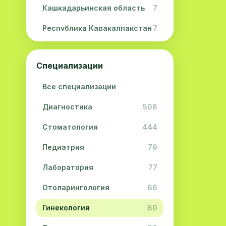
Кашкадарьинская область
7
Республика Каракалпакстан
7
Навоийская область
5
Специализации
Джизакская область
3
Все специализации
Сурхандарьинская область
2
Диагностика
508
Сырдарьинская область
2
Стоматология
444
Хорезмская область
2
Педиатрия
79
Лаборатория
77
Отоларингология
66
Гинекология
60