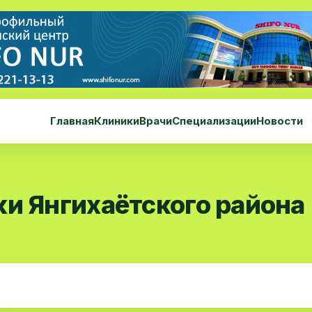
Главная
Клиники
Врачи
Специализации
Новости
ки Янгихаётского района