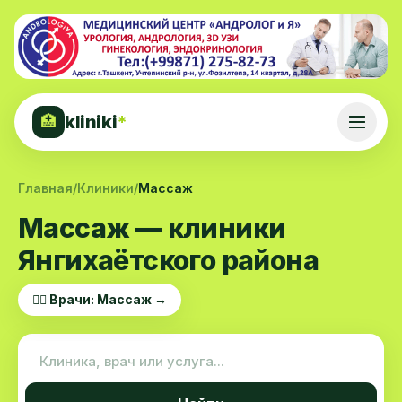
kliniki
*
🏥
Главная
/
Клиники
/
Массаж
Массаж — клиники
Янгихаётского района
👨‍⚕️ Врачи: Массаж →