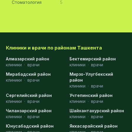
Стоматология
5
Клиники и врачи по районам Ташкента
Алмазарский район
Бектемирский район
клиники
·
врачи
клиники
·
врачи
Мирабадский район
Мирзо-Улугбекский
клиники
·
врачи
район
клиники
·
врачи
Сергелийский район
Учтепинский район
клиники
·
врачи
клиники
·
врачи
Чиланзарский район
Шайхантахурский район
клиники
·
врачи
клиники
·
врачи
Юнусабадский район
Яккасарайский район
клиники
·
врачи
клиники
·
врачи