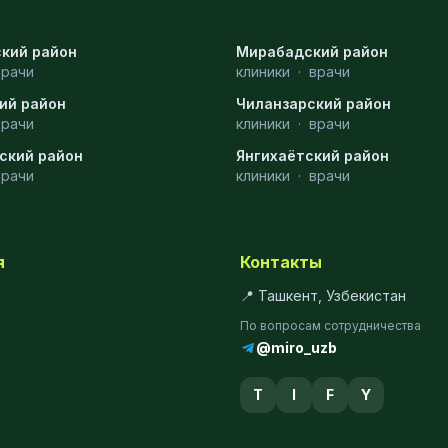
кий район
Мирабадский район
врачи
клиники
·
врачи
ий район
Чиланзарский район
врачи
клиники
·
врачи
ский район
Янгихаётский район
врачи
клиники
·
врачи
я
Контакты
📍 Ташкент, Узбекистан
По вопросам сотрудничества
@miro_uzb
T
I
F
Y