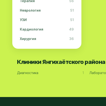
Терапия
56
Неврология
51
УЗИ
51
Кардиология
49
Хирургия
36
Физиотерапия
31
Косметология
28
Клиники Янгихаётского район
Урология
28
Диагностика
1
Лаборато
Офтальмология
26
Дерматология
23
Эндокринология
21
Невропатология
21