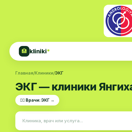
kliniki
*
🏥
Главная
/
Клиники
/
ЭКГ
ЭКГ — клиники Янгих
👨‍⚕️ Врачи: ЭКГ →