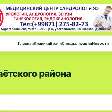
Главная
Клиники
Врачи
Специализации
Новости
аётского района