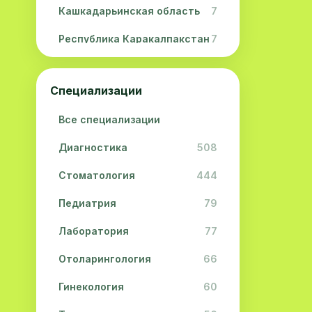
Кашкадарьинская область
7
Республика Каракалпакстан
7
Навоийская область
5
Специализации
Джизакская область
3
Все специализации
Сурхандарьинская область
2
Диагностика
508
Сырдарьинская область
2
Стоматология
444
Хорезмская область
2
Педиатрия
79
Лаборатория
77
Отоларингология
66
Гинекология
60