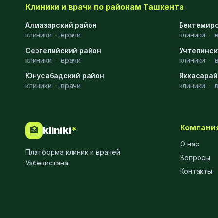
Клиники и врачи по районам Ташкента
Эмбриология
20
Алмазарский район
Бектемирс
клиники
·
врачи
клиники
·
Акушерство
19
Сергелийский район
Учтепинск
Ортопедия
19
клиники
·
врачи
клиники
·
Юнусабадский район
Массаж
18
Яккасарай
клиники
·
врачи
клиники
·
Репродуктология
16
ЭКГ
16
Компани
kliniki
*
🏥
Гастроэнтерология
13
О нас
Платформа клиник и врачей
Андрология
12
Вопросы
Узбекистана.
Контакты
Стационар
11
Аллергология
10
Психология
9