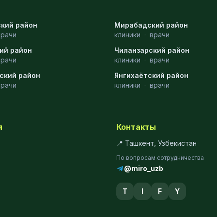
кий район
Мирабадский район
врачи
клиники
·
врачи
ий район
Чиланзарский район
врачи
клиники
·
врачи
ский район
Янгихаётский район
врачи
клиники
·
врачи
я
Контакты
📍 Ташкент, Узбекистан
По вопросам сотрудничества
@miro_uzb
T
I
F
Y