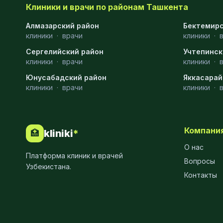
Клиники и врачи по районам Ташкента
Эмбриология
20
Алмазарский район
Бектемирс
клиники
·
врачи
клиники
·
Акушерство
19
Сергелийский район
Учтепинск
Ортопедия
19
клиники
·
врачи
клиники
·
Юнусабадский район
Массаж
18
Яккасарай
клиники
·
врачи
клиники
·
Репродуктология
16
ЭКГ
16
Компани
kliniki
*
🏥
Гастроэнтерология
13
О нас
Платформа клиник и врачей
Андрология
12
Вопросы
Узбекистана.
Контакты
Стационар
11
Аллергология
10
Психология
9