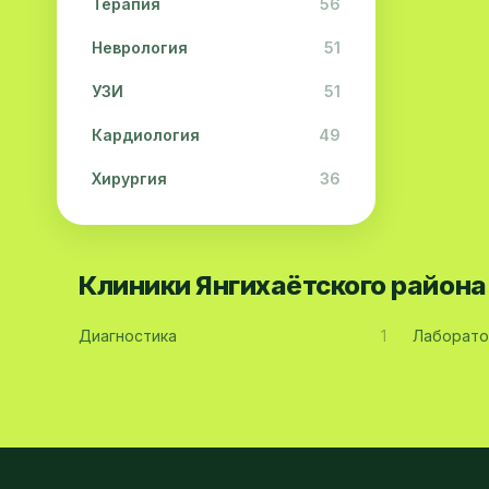
Терапия
56
Неврология
51
УЗИ
51
Кардиология
49
Хирургия
36
Физиотерапия
31
Косметология
28
Клиники Янгихаётского район
Урология
28
Диагностика
1
Лаборато
Офтальмология
26
Дерматология
23
Эндокринология
21
Невропатология
21