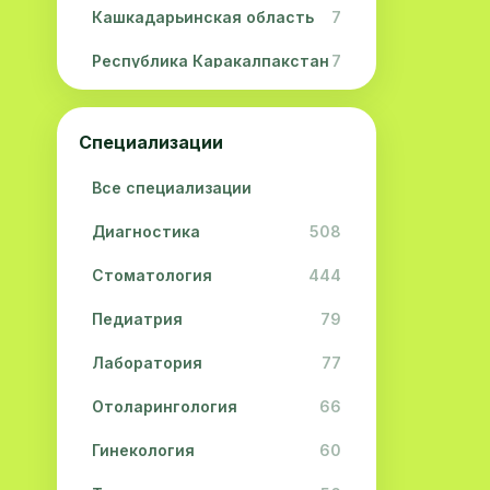
Кашкадарьинская область
7
Республика Каракалпакстан
7
Навоийская область
5
Специализации
Джизакская область
3
Все специализации
Сурхандарьинская область
2
Диагностика
508
Сырдарьинская область
2
Стоматология
444
Хорезмская область
2
Педиатрия
79
Лаборатория
77
Отоларингология
66
Гинекология
60