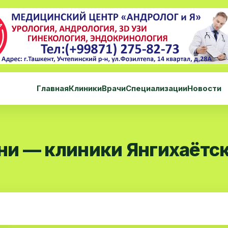
Главная
Клиники
Врачи
Специализации
Новости
и — клиники Янгихаётск