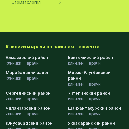
Стоматология
5
Клиники и врачи по районам Ташкента
Алмазарский район
Бектемирский район
клиники
·
врачи
клиники
·
врачи
Мирабадский район
Мирзо-Улугбекский
клиники
·
врачи
район
клиники
·
врачи
Сергелийский район
Учтепинский район
клиники
·
врачи
клиники
·
врачи
Чиланзарский район
Шайхантахурский район
клиники
·
врачи
клиники
·
врачи
Юнусабадский район
Яккасарайский район
клиники
·
врачи
клиники
·
врачи