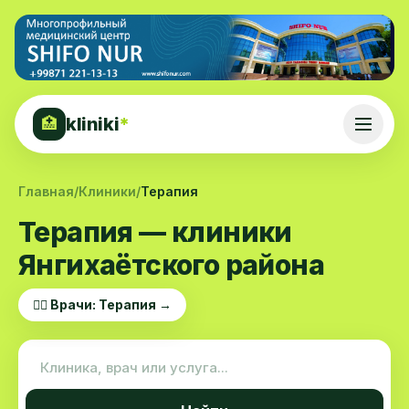
kliniki
*
🏥
Главная
/
Клиники
/
Терапия
Терапия — клиники
Янгихаётского района
👨‍⚕️ Врачи: Терапия →