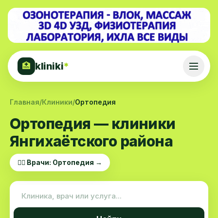
kliniki
*
🏥
Главная
/
Клиники
/
Ортопедия
Ортопедия — клиники
Янгихаётского района
👨‍⚕️ Врачи: Ортопедия →