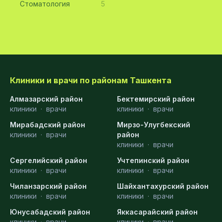
Стоматология
5
Клиники и врачи по районам Ташкента
Алмазарский район
Бектемирский район
клиники
·
врачи
клиники
·
врачи
Мирабадский район
Мирзо-Улугбекский
клиники
·
врачи
район
клиники
·
врачи
Сергелийский район
Учтепинский район
клиники
·
врачи
клиники
·
врачи
Чиланзарский район
Шайхантахурский район
клиники
·
врачи
клиники
·
врачи
Юнусабадский район
Яккасарайский район
клиники
·
врачи
клиники
·
врачи