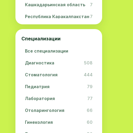
Кашкадарьинская область
7
Республика Каракалпакстан
7
Навоийская область
5
Специализации
Джизакская область
3
Все специализации
Сурхандарьинская область
2
Диагностика
508
Сырдарьинская область
2
Стоматология
444
Хорезмская область
2
Педиатрия
79
Лаборатория
77
Отоларингология
66
Гинекология
60