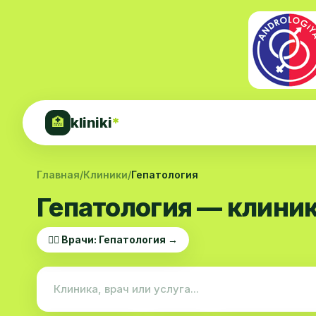
kliniki
*
🏥
Главная
/
Клиники
/
Гепатология
Гепатология — клиник
👨‍⚕️ Врачи: Гепатология →