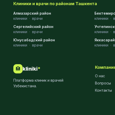
Клиники и врачи по районам Ташкента
Эмбриология
20
Алмазарский район
Бектемирс
клиники
·
врачи
клиники
·
Акушерство
19
Сергелийский район
Учтепинск
Ортопедия
19
клиники
·
врачи
клиники
·
Юнусабадский район
Массаж
18
Яккасарай
клиники
·
врачи
клиники
·
Репродуктология
16
ЭКГ
16
Компани
kliniki
*
🏥
Гастроэнтерология
13
О нас
Платформа клиник и врачей
Андрология
12
Вопросы
Узбекистана.
Контакты
Стационар
11
Аллергология
10
Психология
9