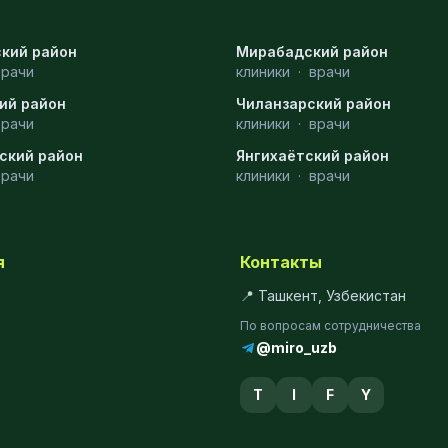
кий район
Мирабадский район
врачи
клиники
·
врачи
ий район
Чиланзарский район
врачи
клиники
·
врачи
ский район
Янгихаётский район
врачи
клиники
·
врачи
я
Контакты
📍 Ташкент, Узбекистан
По вопросам сотрудничества
@miro_uzb
T
I
F
Y