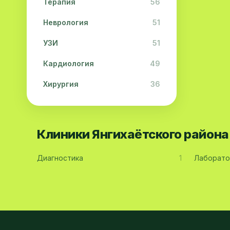
Терапия
56
Неврология
51
УЗИ
51
Кардиология
49
Хирургия
36
Физиотерапия
31
Косметология
28
Клиники Янгихаётского район
Урология
28
Диагностика
1
Лаборато
Офтальмология
26
Дерматология
23
Эндокринология
21
Невропатология
21