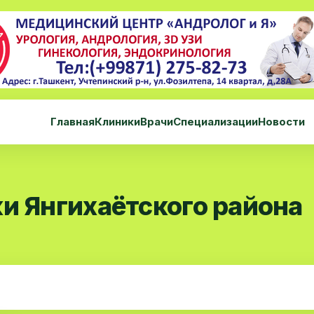
Главная
Клиники
Врачи
Специализации
Новости
и Янгихаётского района