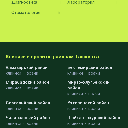
Диагностика
1
Лаборатория
1
Стоматология
5
Клиники и врачи по районам Ташкента
Алмазарский район
Бектемирский район
клиники
·
врачи
клиники
·
врачи
Мирабадский район
Мирзо-Улугбекский
клиники
·
врачи
район
клиники
·
врачи
Сергелийский район
Учтепинский район
клиники
·
врачи
клиники
·
врачи
Чиланзарский район
Шайхантахурский район
клиники
·
врачи
клиники
·
врачи