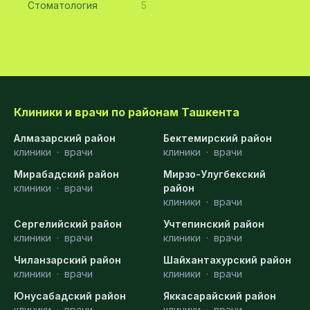
Стоматология
5
Клиники и врачи по районам Ташкента
Алмазарский район
Бектемирский район
клиники
·
врачи
клиники
·
врачи
Мирабадский район
Мирзо-Улугбекский
клиники
·
врачи
район
клиники
·
врачи
Сергелийский район
Учтепинский район
клиники
·
врачи
клиники
·
врачи
Чиланзарский район
Шайхантахурский район
клиники
·
врачи
клиники
·
врачи
Юнусабадский район
Яккасарайский район
клиники
·
врачи
клиники
·
врачи