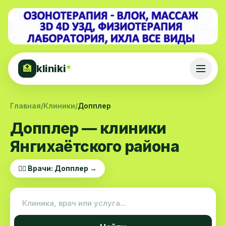
kliniki
*
🏥
Главная
/
Клиники
/
Допплер
Допплер — клиники
Янгихаётского района
👨‍⚕️ Врачи: Допплер →