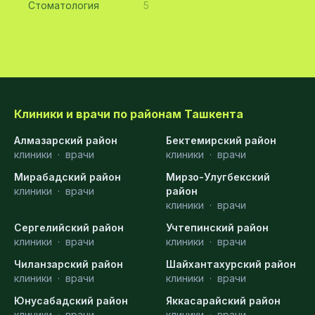
Стоматология
5
Клиники и врачи по районам Ташкента
Алмазарский район
Бектемирский район
клиники
·
врачи
клиники
·
врачи
Мирабадский район
Мирзо-Улугбекский
клиники
·
врачи
район
клиники
·
врачи
Сергелийский район
Учтепинский район
клиники
·
врачи
клиники
·
врачи
Чиланзарский район
Шайхантахурский район
клиники
·
врачи
клиники
·
врачи
Юнусабадский район
Яккасарайский район
клиники
·
врачи
клиники
·
врачи