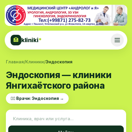
kliniki
*
🏥
Главная
/
Клиники
/
Эндоскопия
Эндоскопия — клиники
Янгихаётского района
👨‍⚕️ Врачи: Эндоскопия →