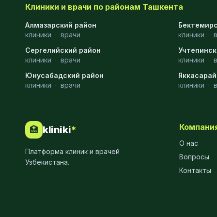
Клиники и врачи по районам Ташкента
Эмбриология
20
Алмазарский район
Бектемирс
клиники
·
врачи
клиники
·
Акушерство
19
Сергелийский район
Учтепинск
Ортопедия
19
клиники
·
врачи
клиники
·
Юнусабадский район
Массаж
18
Яккасарай
клиники
·
врачи
клиники
·
Репродуктология
16
ЭКГ
16
Компани
kliniki
*
🏥
Гастроэнтерология
13
О нас
Платформа клиник и врачей
Андрология
12
Вопросы
Узбекистана.
Контакты
Стационар
11
Аллергология
10
Психология
9