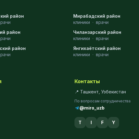
кий район
Мирабадский район
врачи
клиники
·
врачи
ий район
Чиланзарский район
врачи
клиники
·
врачи
ский район
Янгихаётский район
врачи
клиники
·
врачи
я
Контакты
📍 Ташкент, Узбекистан
По вопросам сотрудничества
@miro_uzb
T
I
F
Y