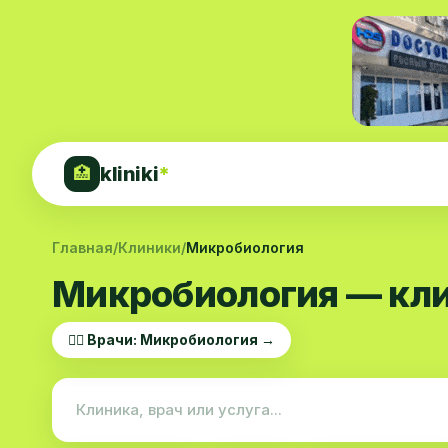
kliniki
*
🏥
Главная
/
Клиники
/
Микробиология
Микробиология — кли
👨‍⚕️ Врачи: Микробиология →