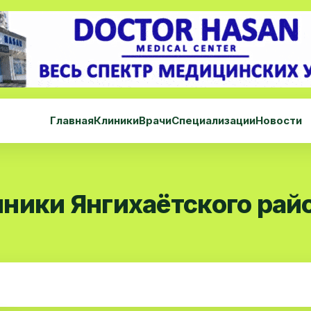
Главная
Клиники
Врачи
Специализации
Новости
ники Янгихаётского рай