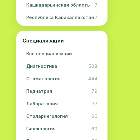
Кашкадарьинская область
7
Республика Каракалпакстан
7
Навоийская область
5
Специализации
Джизакская область
3
Все специализации
Сурхандарьинская область
2
Диагностика
508
Сырдарьинская область
2
Стоматология
444
Хорезмская область
2
Педиатрия
79
Лаборатория
77
Отоларингология
66
Гинекология
60