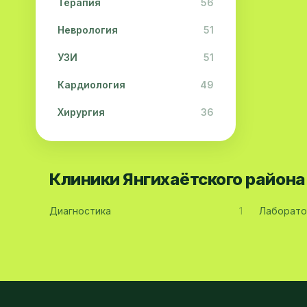
Терапия
56
Неврология
51
УЗИ
51
Кардиология
49
Хирургия
36
Физиотерапия
31
Косметология
28
Клиники Янгихаётского район
Урология
28
Диагностика
1
Лаборато
Офтальмология
26
Дерматология
23
Эндокринология
21
Невропатология
21