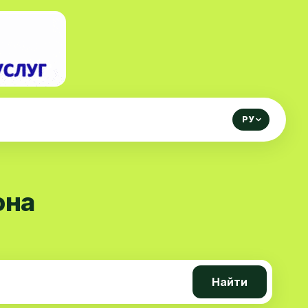
РУ
она
Найти