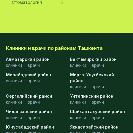
Стоматология
5
Клиники и врачи по районам Ташкента
Алмазарский район
Бектемирский район
клиники
·
врачи
клиники
·
врачи
Мирабадский район
Мирзо-Улугбекский
клиники
·
врачи
район
клиники
·
врачи
Сергелийский район
Учтепинский район
клиники
·
врачи
клиники
·
врачи
Чиланзарский район
Шайхантахурский район
клиники
·
врачи
клиники
·
врачи
Юнусабадский район
Яккасарайский район
клиники
·
врачи
клиники
·
врачи