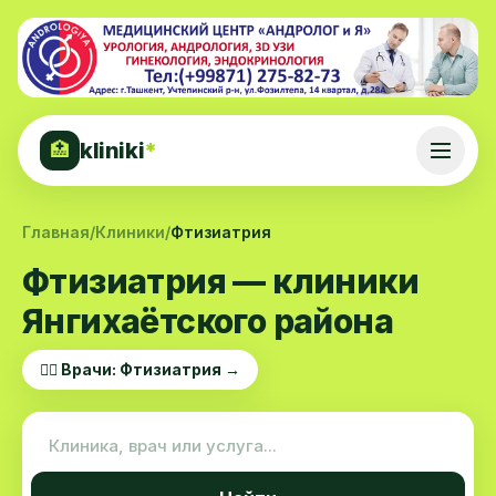
kliniki
*
🏥
Главная
/
Клиники
/
Фтизиатрия
Фтизиатрия — клиники
Янгихаётского района
👨‍⚕️ Врачи: Фтизиатрия →