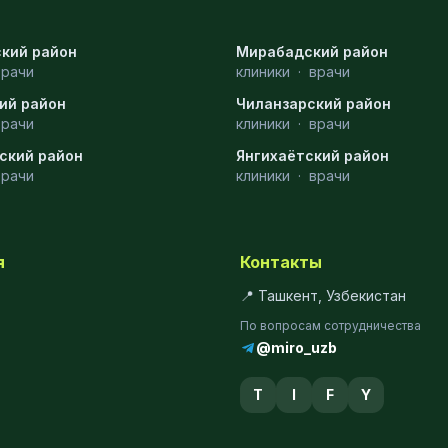
кий район
Мирабадский район
врачи
клиники
·
врачи
ий район
Чиланзарский район
врачи
клиники
·
врачи
ский район
Янгихаётский район
врачи
клиники
·
врачи
я
Контакты
📍 Ташкент, Узбекистан
По вопросам сотрудничества
@miro_uzb
T
I
F
Y