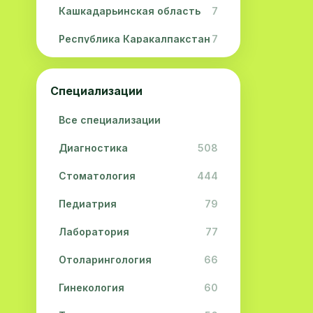
Кашкадарьинская область
7
Республика Каракалпакстан
7
Навоийская область
5
Специализации
Джизакская область
3
Все специализации
Сурхандарьинская область
2
Диагностика
508
Сырдарьинская область
2
Стоматология
444
Хорезмская область
2
Педиатрия
79
Лаборатория
77
Отоларингология
66
Гинекология
60