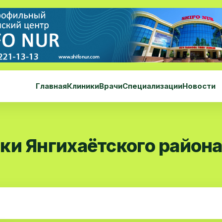
Главная
Клиники
Врачи
Специализации
Новости
ки Янгихаётского район