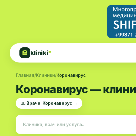
kliniki
*
🏥
Главная
/
Клиники
/
Коронавирус
Коронавирус — клини
👨‍⚕️ Врачи: Коронавирус →