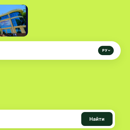
РУ
а
Найти