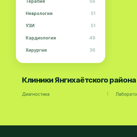
Терапия
56
Неврология
51
УЗИ
51
Кардиология
49
Хирургия
36
Физиотерапия
31
Косметология
28
Клиники Янгихаётского район
Урология
28
Диагностика
1
Лаборато
Офтальмология
26
Дерматология
23
Эндокринология
21
Невропатология
21