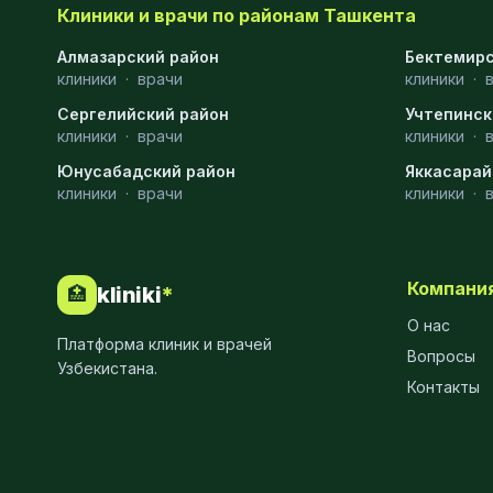
Клиники и врачи по районам Ташкента
Эмбриология
20
Алмазарский район
Бектемирс
клиники
·
врачи
клиники
·
Акушерство
19
Сергелийский район
Учтепинск
Ортопедия
19
клиники
·
врачи
клиники
·
Юнусабадский район
Массаж
18
Яккасарай
клиники
·
врачи
клиники
·
Репродуктология
16
ЭКГ
16
Компани
kliniki
*
🏥
Гастроэнтерология
13
О нас
Платформа клиник и врачей
Андрология
12
Вопросы
Узбекистана.
Контакты
Стационар
11
Аллергология
10
Психология
9