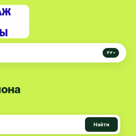
РУ
йона
Найти