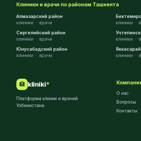
Клиники и врачи по районам Ташкента
Эмбриология
20
Алмазарский район
Бектемирс
клиники
·
врачи
клиники
·
Акушерство
19
Сергелийский район
Учтепинск
Ортопедия
19
клиники
·
врачи
клиники
·
Юнусабадский район
Массаж
18
Яккасарай
клиники
·
врачи
клиники
·
Репродуктология
16
ЭКГ
16
Компани
kliniki
*
🏥
Гастроэнтерология
13
О нас
Платформа клиник и врачей
Андрология
12
Вопросы
Узбекистана.
Контакты
Стационар
11
Аллергология
10
Психология
9