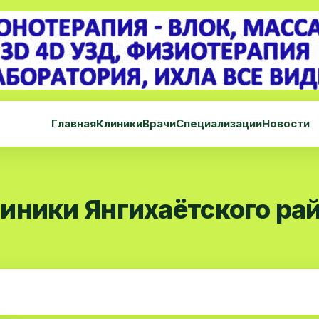
Главная
Клиники
Врачи
Специализации
Новости
иники Янгихаётского ра