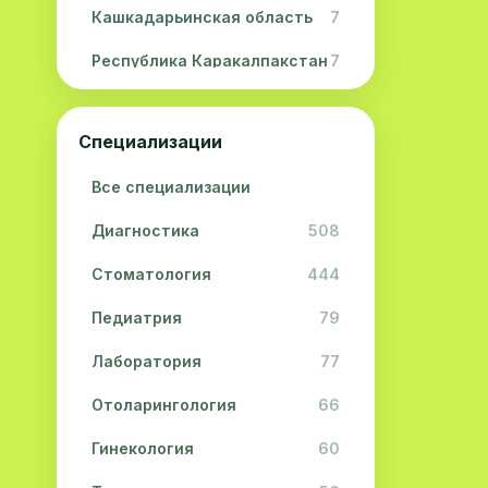
Кашкадарьинская область
7
Республика Каракалпакстан
7
Навоийская область
5
Специализации
Джизакская область
3
Все специализации
Сурхандарьинская область
2
Диагностика
508
Сырдарьинская область
2
Стоматология
444
Хорезмская область
2
Педиатрия
79
Лаборатория
77
Отоларингология
66
Гинекология
60