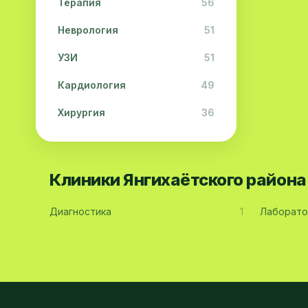
Терапия
56
Неврология
51
УЗИ
51
Кардиология
49
Хирургия
36
Физиотерапия
31
Косметология
28
Клиники Янгихаётского район
Урология
28
Диагностика
1
Лаборато
Офтальмология
26
Дерматология
23
Эндокринология
21
Невропатология
21