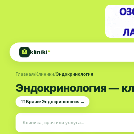
kliniki
*
🏥
Главная
/
Клиники
/
Эндокринология
Эндокринология — кл
👨‍⚕️ Врачи: Эндокринология →