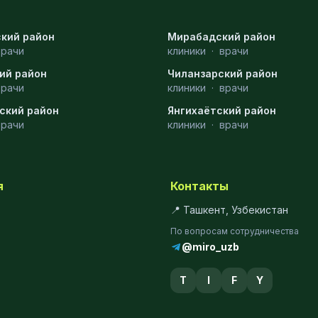
кий район
Мирабадский район
врачи
клиники
·
врачи
ий район
Чиланзарский район
врачи
клиники
·
врачи
ский район
Янгихаётский район
врачи
клиники
·
врачи
я
Контакты
📍 Ташкент, Узбекистан
По вопросам сотрудничества
@miro_uzb
T
I
F
Y