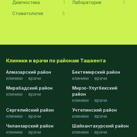
Диагностика
1
Лаборатория
1
Стоматология
5
Клиники и врачи по районам Ташкента
Алмазарский район
Бектемирский район
клиники
·
врачи
клиники
·
врачи
Мирабадский район
Мирзо-Улугбекский
клиники
·
врачи
район
клиники
·
врачи
Сергелийский район
Учтепинский район
клиники
·
врачи
клиники
·
врачи
Чиланзарский район
Шайхантахурский район
клиники
·
врачи
клиники
·
врачи