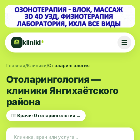
kliniki
*
🏥
Главная
/
Клиники
/
Отоларингология
Отоларингология —
клиники Янгихаётского
района
👨‍⚕️ Врачи: Отоларингология →