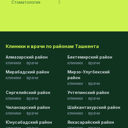
Стоматология
5
Клиники и врачи по районам Ташкента
Алмазарский район
Бектемирский район
клиники
·
врачи
клиники
·
врачи
Мирабадский район
Мирзо-Улугбекский
клиники
·
врачи
район
клиники
·
врачи
Сергелийский район
Учтепинский район
клиники
·
врачи
клиники
·
врачи
Чиланзарский район
Шайхантахурский район
клиники
·
врачи
клиники
·
врачи
Юнусабадский район
Яккасарайский район
клиники
·
врачи
клиники
·
врачи