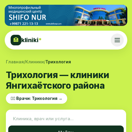
kliniki
*
🏥
Главная
/
Клиники
/
Трихология
Трихология — клиники
Янгихаётского района
👨‍⚕️ Врачи: Трихология →