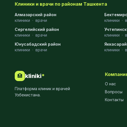
Клиники и врачи по районам Ташкента
Эмбриология
20
Алмазарский район
Бектемирс
клиники
·
врачи
клиники
·
Акушерство
19
Сергелийский район
Учтепинск
Ортопедия
19
клиники
·
врачи
клиники
·
Юнусабадский район
Массаж
18
Яккасарай
клиники
·
врачи
клиники
·
Репродуктология
16
ЭКГ
16
Компани
kliniki
*
🏥
Гастроэнтерология
13
О нас
Платформа клиник и врачей
Андрология
12
Вопросы
Узбекистана.
Контакты
Стационар
11
Аллергология
10
Психология
9