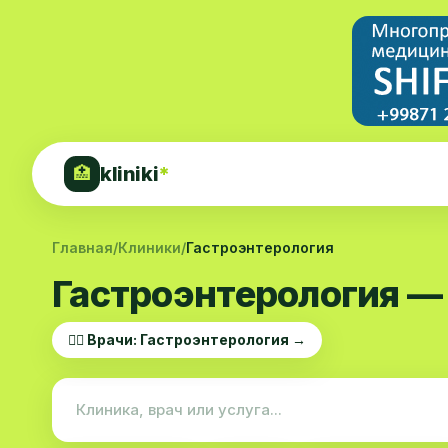
kliniki
*
🏥
Главная
/
Клиники
/
Гастроэнтерология
Гастроэнтерология —
👨‍⚕️ Врачи: Гастроэнтерология →