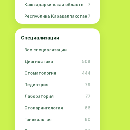
Кашкадарьинская область
7
Республика Каракалпакстан
7
Навоийская область
5
Специализации
Джизакская область
3
Все специализации
Сурхандарьинская область
2
Диагностика
508
Сырдарьинская область
2
Стоматология
444
Хорезмская область
2
Педиатрия
79
Лаборатория
77
Отоларингология
66
Гинекология
60