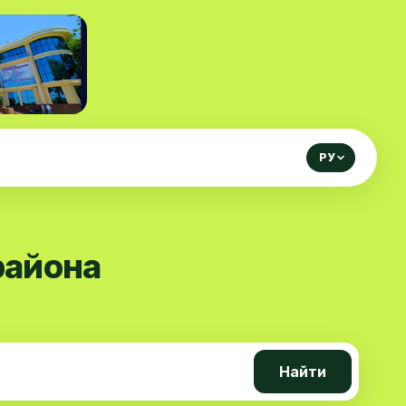
РУ
района
Найти