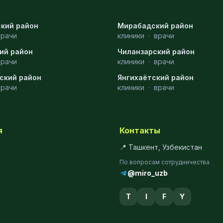
кий район
Мирабадский район
врачи
клиники
·
врачи
ий район
Чиланзарский район
врачи
клиники
·
врачи
ский район
Янгихаётский район
врачи
клиники
·
врачи
я
Контакты
📍 Ташкент, Узбекистан
По вопросам сотрудничества
@miro_uzb
T
I
F
Y