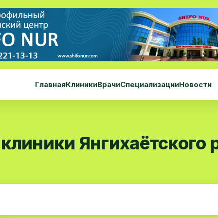
Главная
Клиники
Врачи
Специализации
Новости
 клиники Янгихаётского 