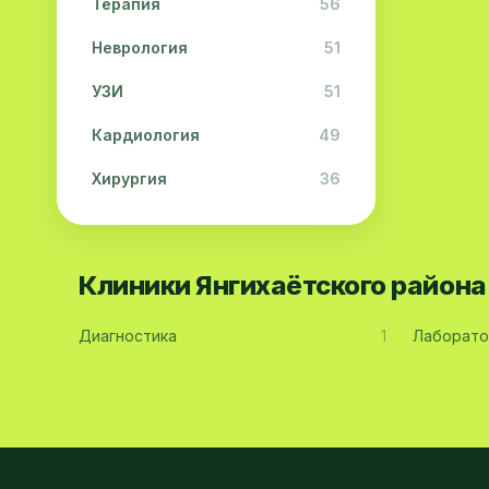
Терапия
56
Неврология
51
УЗИ
51
Кардиология
49
Хирургия
36
Физиотерапия
31
Косметология
28
Клиники Янгихаётского район
Урология
28
Диагностика
1
Лаборато
Офтальмология
26
Дерматология
23
Эндокринология
21
Невропатология
21