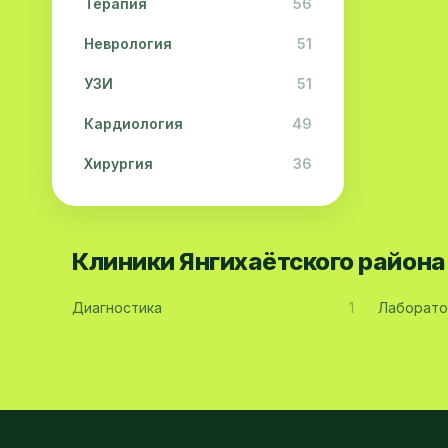
Терапия
56
Неврология
51
УЗИ
51
Кардиология
49
Хирургия
36
Физиотерапия
31
Косметология
28
Клиники Янгихаётского район
Урология
28
Диагностика
1
Лаборато
Офтальмология
26
Дерматология
23
Эндокринология
21
Невропатология
21