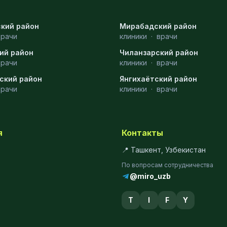
кий район
Мирабадский район
врачи
клиники
·
врачи
ий район
Чиланзарский район
врачи
клиники
·
врачи
ский район
Янгихаётский район
врачи
клиники
·
врачи
я
Контакты
📍 Ташкент, Узбекистан
По вопросам сотрудничества
@miro_uzb
T
I
F
Y