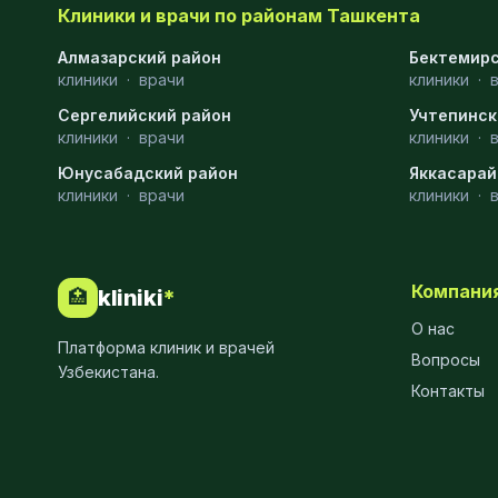
Клиники и врачи по районам Ташкента
Эмбриология
20
Алмазарский район
Бектемирс
клиники
·
врачи
клиники
·
Акушерство
19
Сергелийский район
Учтепинск
Ортопедия
19
клиники
·
врачи
клиники
·
Юнусабадский район
Массаж
18
Яккасарай
клиники
·
врачи
клиники
·
Репродуктология
16
ЭКГ
16
Компани
kliniki
*
🏥
Гастроэнтерология
13
О нас
Платформа клиник и врачей
Андрология
12
Вопросы
Узбекистана.
Контакты
Стационар
11
Аллергология
10
Психология
9