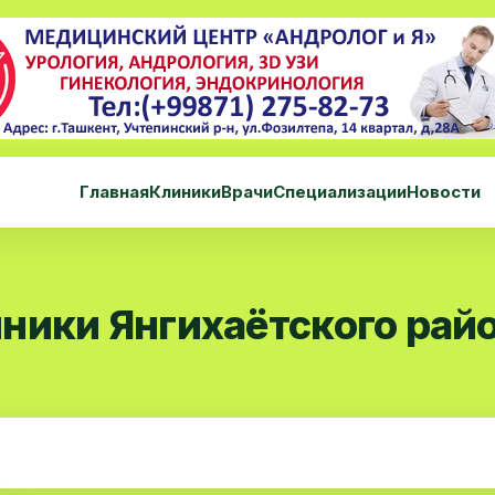
Главная
Клиники
Врачи
Специализации
Новости
ники Янгихаётского рай