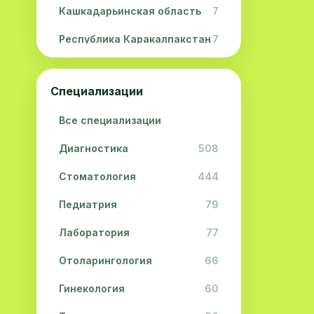
Кашкадарьинская область
7
Республика Каракалпакстан
7
Навоийская область
5
Специализации
Джизакская область
3
Все специализации
Сурхандарьинская область
2
Диагностика
508
Сырдарьинская область
2
Стоматология
444
Хорезмская область
2
Педиатрия
79
Лаборатория
77
Отоларингология
66
Гинекология
60