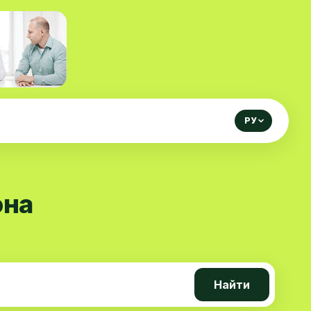
РУ
она
Найти