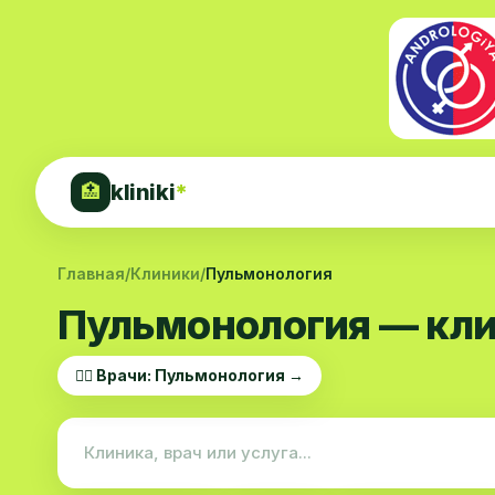
kliniki
*
🏥
Главная
/
Клиники
/
Пульмонология
Пульмонология — кли
👨‍⚕️ Врачи: Пульмонология →