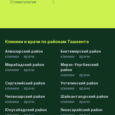
Стоматология
5
Клиники и врачи по районам Ташкента
Алмазарский район
Бектемирский район
клиники
·
врачи
клиники
·
врачи
Мирабадский район
Мирзо-Улугбекский
клиники
·
врачи
район
клиники
·
врачи
Сергелийский район
Учтепинский район
клиники
·
врачи
клиники
·
врачи
Чиланзарский район
Шайхантахурский район
клиники
·
врачи
клиники
·
врачи
Юнусабадский район
Яккасарайский район
клиники
·
врачи
клиники
·
врачи