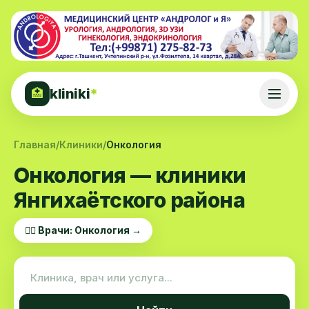
kliniki
*
🏥
Главная
/
Клиники
/
Онкология
Онкология — клиники
Янгихаётского района
👨‍⚕️ Врачи: Онкология →