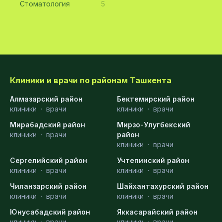
Стоматология
5
Клиники и врачи по районам Ташкента
Алмазарский район
Бектемирский район
клиники
·
врачи
клиники
·
врачи
Мирабадский район
Мирзо-Улугбекский
клиники
·
врачи
район
клиники
·
врачи
Сергелийский район
Учтепинский район
клиники
·
врачи
клиники
·
врачи
Чиланзарский район
Шайхантахурский район
клиники
·
врачи
клиники
·
врачи
Юнусабадский район
Яккасарайский район
клиники
·
врачи
клиники
·
врачи