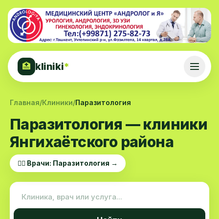
kliniki
*
🏥
Главная
/
Клиники
/
Паразитология
Паразитология — клиники
Янгихаётского района
👨‍⚕️ Врачи: Паразитология →