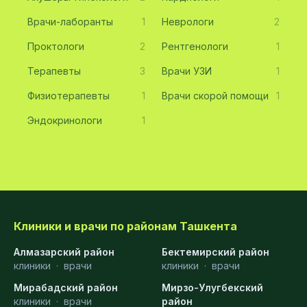
Врачи-лаборанты
1
Неврологи
2
Проктологи
2
Рентгенологи
1
Терапевты
3
Врачи УЗИ
1
Физиотерапевты
1
Врачи скорой помощи
1
Эндокринологи
1
Клиники и врачи по районам Ташкента
Алмазарский район
Бектемирский район
клиники
·
врачи
клиники
·
врачи
Мирабадский район
Мирзо-Улугбекский
клиники
·
врачи
район