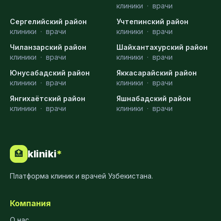
клиники
·
врачи
Сергелийский район
Учтепинский район
клиники
·
врачи
клиники
·
врачи
Чиланзарский район
Шайхантахурский район
клиники
·
врачи
клиники
·
врачи
Юнусабадский район
Яккасарайский район
клиники
·
врачи
клиники
·
врачи
Янгихаётский район
Яшнабадский район
клиники
·
врачи
клиники
·
врачи
kliniki
*
🏥
Платформа клиник и врачей Узбекистана.
Компания
О нас