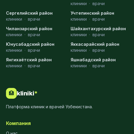
клиники
·
врачи
Сергелийский район
Учтепинский район
клиники
·
врачи
клиники
·
врачи
Чиланзарский район
Шайхантахурский район
клиники
·
врачи
клиники
·
врачи
Юнусабадский район
Яккасарайский район
клиники
·
врачи
клиники
·
врачи
Янгихаётский район
Яшнабадский район
клиники
·
врачи
клиники
·
врачи
kliniki
*
🏥
Платформа клиник и врачей Узбекистана.
Компания
О нас