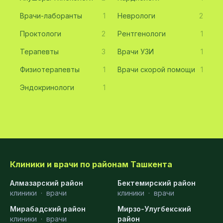
Врачи-лаборанты
1
Неврологи
2
Проктологи
2
Рентгенологи
1
Терапевты
3
Врачи УЗИ
1
Физиотерапевты
1
Врачи скорой помощи
1
Эндокринологи
1
Клиники и врачи по районам Ташкента
Алмазарский район
Бектемирский район
клиники
·
врачи
клиники
·
врачи
Мирабадский район
Мирзо-Улугбекский
клиники
·
врачи
район