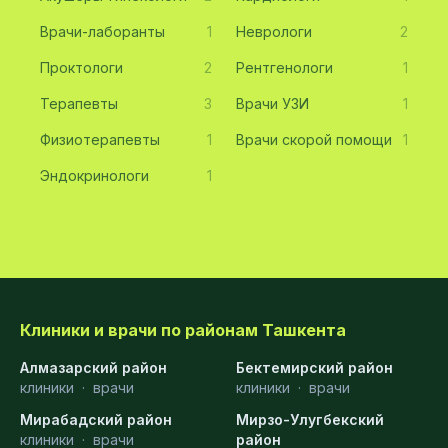
Врачи-лаборанты
1
Неврологи
2
Проктологи
2
Рентгенологи
1
Терапевты
3
Врачи УЗИ
1
Физиотерапевты
1
Врачи скорой помощи
1
Эндокринологи
1
Клиники и врачи по районам Ташкента
Алмазарский район
Бектемирский район
клиники
·
врачи
клиники
·
врачи
Мирабадский район
Мирзо-Улугбекский
клиники
·
врачи
район