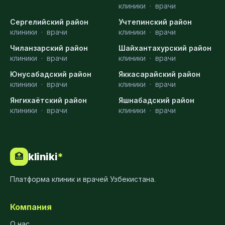
клиники
·
врачи
Сергелийский район
Учтепинский район
клиники
·
врачи
клиники
·
врачи
Чиланзарский район
Шайхантахурский район
клиники
·
врачи
клиники
·
врачи
Юнусабадский район
Яккасарайский район
клиники
·
врачи
клиники
·
врачи
Янгихаётский район
Яшнабадский район
клиники
·
врачи
клиники
·
врачи
kliniki
*
🏥
Платформа клиник и врачей Узбекистана.
Компания
О нас