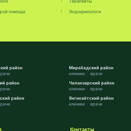
логи
1
Терапевты
орой помощи
1
Эндокринологи
кий район
Мирабадский район
врачи
клиники
·
врачи
ий район
Чиланзарский район
врачи
клиники
·
врачи
ский район
Янгихаётский район
врачи
клиники
·
врачи
я
Контакты