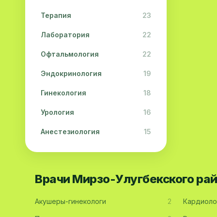
Терапия
23
Лаборатория
22
Офтальмология
22
Эндокринология
19
Гинекология
18
Урология
16
Анестезиология
15
Дерматология
15
Педиатрия
15
Врачи Мирзо-Улугбекского ра
Акушерство
13
Акушеры-гинекологи
2
Кардиоло
Гастроэнтерология
13