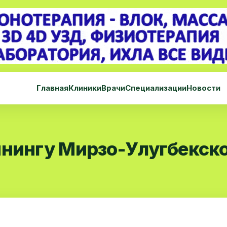
Главная
Клиники
Врачи
Специализации
Новости
инингу Мирзо-Улугбекско