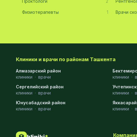
Проктологи
2
Рентгено
Хирургия
11
Физиотерапевты
1
Врачи ск
Диагностика
10
Андрология
9
Стоматология
9
Рентгенология
9
Клиники и врачи по районам Ташкента
Физиотерапия
8
Алмазарский район
Бектемирс
клиники
·
врачи
клиники
·
МРТ
6
Сергелийский район
Учтепинск
клиники
Ортопедия
·
врачи
5
клиники
·
Юнусабадский район
Яккасарай
Пластическая хирургия
5
клиники
·
врачи
клиники
·
Эндоскопия
5
Косметология
4
Компани
🏥