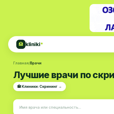
kliniki
*
🏥
Главная
/
Врачи
Лучшие врачи по скр
🏥 Клиники: Скрининг →