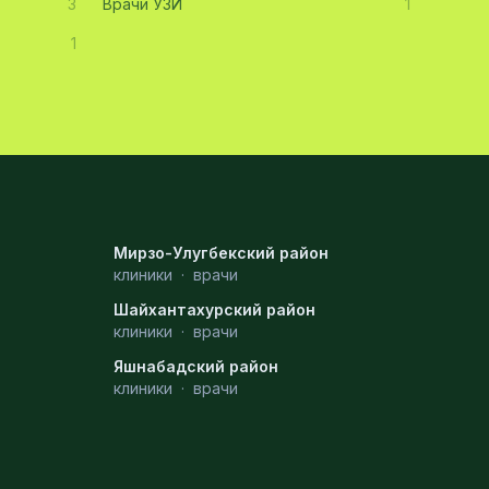
3
Врачи УЗИ
1
1
Мирзо-Улугбекский район
клиники
·
врачи
Шайхантахурский район
клиники
·
врачи
Яшнабадский район
клиники
·
врачи