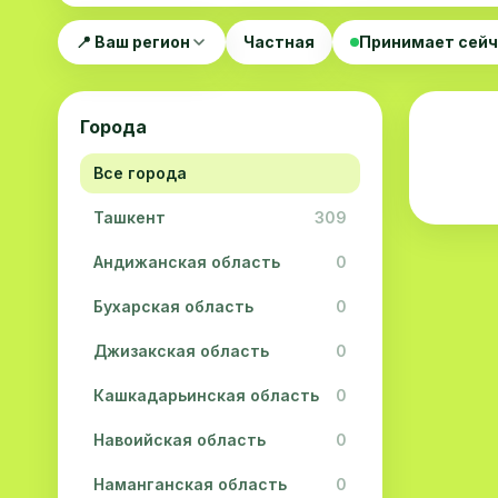
📍 Ваш регион
Частная
Принимает сей
Города
Все города
Ташкент
309
Андижанская область
0
Бухарская область
0
Джизакская область
0
Кашкадарьинская область
0
Навоийская область
0
Наманганская область
0