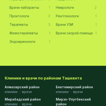
Врачи-лаборанты
1
Неврологи
2
Проктологи
2
Рентгенологи
1
Терапевты
3
Врачи УЗИ
1
Физиотерапевты
1
Врачи скорой помощи
1
Эндокринологи
1
Клиники и врачи по районам Ташкента
Алмазарский район
Бектемирский район
клиники
·
врачи
клиники
·
врачи
Мирабадский район
Мирзо-Улугбекский
клиники
·
врачи
район