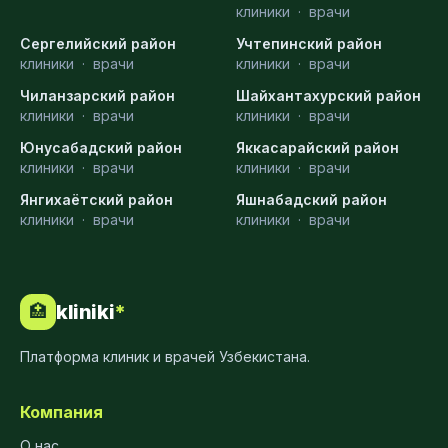
клиники
·
врачи
Сергелийский район
Учтепинский район
клиники
·
врачи
клиники
·
врачи
Чиланзарский район
Шайхантахурский район
клиники
·
врачи
клиники
·
врачи
Юнусабадский район
Яккасарайский район
клиники
·
врачи
клиники
·
врачи
Янгихаётский район
Яшнабадский район
клиники
·
врачи
клиники
·
врачи
kliniki
*
🏥
Платформа клиник и врачей Узбекистана.
Компания
О нас