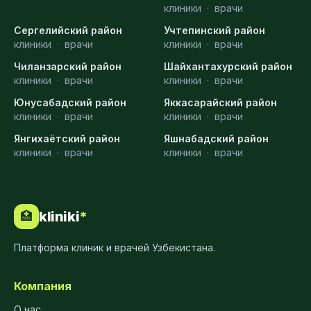
клиники
·
врачи
Сергелийский район
Учтепинский район
клиники
·
врачи
клиники
·
врачи
Чиланзарский район
Шайхантахурский район
клиники
·
врачи
клиники
·
врачи
Юнусабадский район
Яккасарайский район
клиники
·
врачи
клиники
·
врачи
Янгихаётский район
Яшнабадский район
клиники
·
врачи
клиники
·
врачи
kliniki
*
🏥
Платформа клиник и врачей Узбекистана.
Компания
О нас