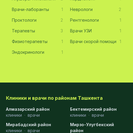
Врачи-лаборанты
1
Неврологи
2
Проктологи
2
Рентгенологи
1
Терапевты
3
Врачи УЗИ
1
Физиотерапевты
1
Врачи скорой помощи
1
Эндокринологи
1
Клиники и врачи по районам Ташкента
Алмазарский район
Бектемирский район
клиники
·
врачи
клиники
·
врачи
Мирабадский район
Мирзо-Улугбекский
клиники
·
врачи
район