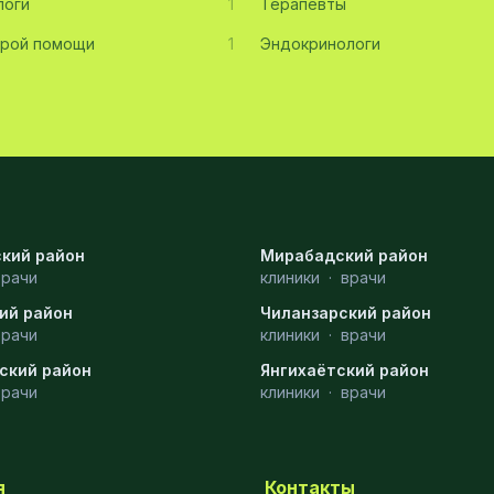
логи
1
Терапевты
орой помощи
1
Эндокринологи
кий район
Мирабадский район
врачи
клиники
·
врачи
ий район
Чиланзарский район
врачи
клиники
·
врачи
ский район
Янгихаётский район
врачи
клиники
·
врачи
я
Контакты