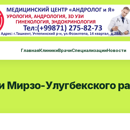
Главная
Клиники
Врачи
Специализации
Новости
и Мирзо-Улугбекского р