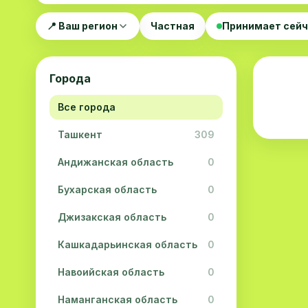
📍 Ваш регион
Частная
Принимает сей
Города
Все города
Ташкент
309
Андижанская область
0
Бухарская область
0
Джизакская область
0
Кашкадарьинская область
0
Навоийская область
0
Наманганская область
0