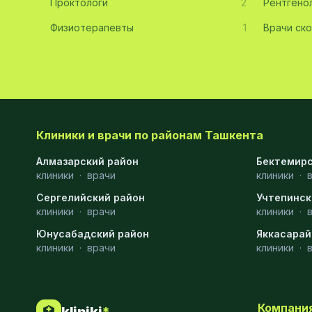
Проктологи
2
Рентгено
Хирургия
11
Физиотерапевты
1
Врачи ск
Диагностика
10
Андрология
9
Стоматология
9
Рентгенология
9
Клиники и врачи по районам Ташкента
Физиотерапия
8
Алмазарский район
Бектемирс
клиники
·
врачи
клиники
·
МРТ
6
Сергелийский район
Учтепинск
клиники
Ортопедия
·
врачи
5
клиники
·
Юнусабадский район
Яккасарай
Пластическая хирургия
5
клиники
·
врачи
клиники
·
Эндоскопия
5
Косметология
4
Компани
🏥