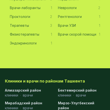
Врачи-лаборанты
1
Неврологи
2
Проктологи
2
Рентгенологи
1
Терапевты
3
Врачи УЗИ
1
Физиотерапевты
1
Врачи скорой помощи
1
Эндокринологи
1
Клиники и врачи по районам Ташкента
Алмазарский район
Бектемирский район
клиники
·
врачи
клиники
·
врачи
Мирабадский район
Мирзо-Улугбекский
клиники
·
врачи
район