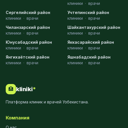
клиники
·
врачи
Сергелийский район
Учтепинский район
клиники
·
врачи
клиники
·
врачи
Чиланзарский район
Шайхантахурский район
клиники
·
врачи
клиники
·
врачи
Юнусабадский район
Яккасарайский район
клиники
·
врачи
клиники
·
врачи
Янгихаётский район
Яшнабадский район
клиники
·
врачи
клиники
·
врачи
kliniki
*
🏥
Платформа клиник и врачей Узбекистана.
Компания
О нас