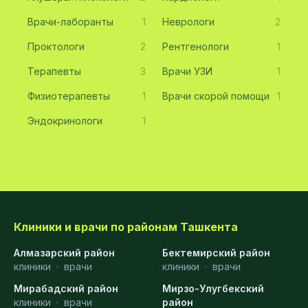
Врачи-лаборанты
1
Неврологи
2
Проктологи
2
Рентгенологи
1
Терапевты
3
Врачи УЗИ
1
Физиотерапевты
1
Врачи скорой помощи
1
Эндокринологи
1
Клиники и врачи по районам Ташкента
Алмазарский район
Бектемирский район
клиники
·
врачи
клиники
·
врачи
Мирабадский район
Мирзо-Улугбекский
клиники
·
врачи
район