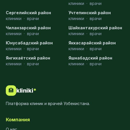
клиники
·
врачи
Сергелийский район
Учтепинский район
клиники
·
врачи
клиники
·
врачи
Чиланзарский район
Шайхантахурский район
клиники
·
врачи
клиники
·
врачи
Юнусабадский район
Яккасарайский район
клиники
·
врачи
клиники
·
врачи
Янгихаётский район
Яшнабадский район
клиники
·
врачи
клиники
·
врачи
kliniki
*
🏥
Платформа клиник и врачей Узбекистана.
Компания
О нас