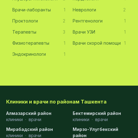
Врачи-лаборанты
1
Неврологи
2
Проктологи
2
Рентгенологи
1
Терапевты
3
Врачи УЗИ
1
Физиотерапевты
1
Врачи скорой помощи
1
Эндокринологи
1
Клиники и врачи по районам Ташкента
Алмазарский район
Бектемирский район
клиники
·
врачи
клиники
·
врачи
Мирабадский район
Мирзо-Улугбекский
клиники
·
врачи
район