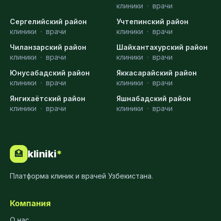
клиники
·
врачи
Сергелийский район
Учтепинский район
клиники
·
врачи
клиники
·
врачи
Чиланзарский район
Шайхантахурский район
клиники
·
врачи
клиники
·
врачи
Юнусабадский район
Яккасарайский район
клиники
·
врачи
клиники
·
врачи
Янгихаётский район
Яшнабадский район
клиники
·
врачи
клиники
·
врачи
kliniki
*
🏥
Платформа клиник и врачей Узбекистана.
Компания
О нас