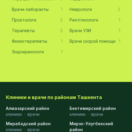
Врачи-лаборанты
1
Неврологи
2
Проктологи
2
Рентгенологи
1
Терапевты
3
Врачи УЗИ
1
Физиотерапевты
1
Врачи скорой помощи
1
Эндокринологи
1
Клиники и врачи по районам Ташкента
Алмазарский район
Бектемирский район
клиники
·
врачи
клиники
·
врачи
Мирабадский район
Мирзо-Улугбекский
клиники
·
врачи
район