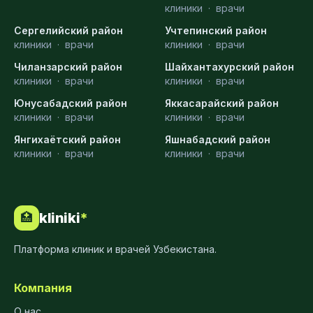
клиники
·
врачи
Сергелийский район
Учтепинский район
клиники
·
врачи
клиники
·
врачи
Чиланзарский район
Шайхантахурский район
клиники
·
врачи
клиники
·
врачи
Юнусабадский район
Яккасарайский район
клиники
·
врачи
клиники
·
врачи
Янгихаётский район
Яшнабадский район
клиники
·
врачи
клиники
·
врачи
kliniki
*
🏥
Платформа клиник и врачей Узбекистана.
Компания
О нас