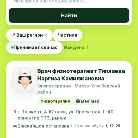
Найти
📍 Ваш регион
Частная
Принимает сейчас
Найдено: 1
Врач физиотерапевт Тиллаева
Наргиза Камилжановна
Физиотерапия · Мирзо-Улугбекский
район
Физиотерапия
🏥 Medimax
г. Ташкент, А-Югнаки, ул. Проектная, Г-40
ориентир ТТЗ, рынок
🚌
Ближайшая остановка
🚶 30 м
· автобусы:
1, 17, 25