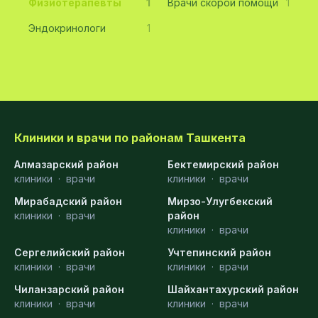
Физиотерапевты
1
Врачи скорой помощи
1
Эндокринологи
1
Клиники и врачи по районам Ташкента
Алмазарский район
Бектемирский район
клиники
·
врачи
клиники
·
врачи
Мирабадский район
Мирзо-Улугбекский
клиники
·
врачи
район
клиники
·
врачи
Сергелийский район
Учтепинский район
клиники
·
врачи
клиники
·
врачи
Чиланзарский район
Шайхантахурский район
клиники
·
врачи
клиники
·
врачи