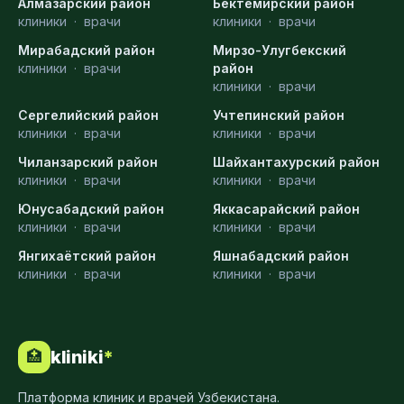
Алмазарский район
Бектемирский район
клиники
·
врачи
клиники
·
врачи
Мирабадский район
Мирзо-Улугбекский
клиники
·
врачи
район
клиники
·
врачи
Сергелийский район
Учтепинский район
клиники
·
врачи
клиники
·
врачи
Чиланзарский район
Шайхантахурский район
клиники
·
врачи
клиники
·
врачи
Юнусабадский район
Яккасарайский район
клиники
·
врачи
клиники
·
врачи
Янгихаётский район
Яшнабадский район
клиники
·
врачи
клиники
·
врачи
kliniki
*
🏥
Платформа клиник и врачей Узбекистана.