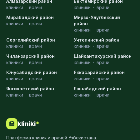
Алмазарский район
Бектемирский район
клиники
·
врачи
клиники
·
врачи
Мирабадский район
Мирзо-Улугбекский
клиники
·
врачи
район
клиники
·
врачи
Сергелийский район
Учтепинский район
клиники
·
врачи
клиники
·
врачи
Чиланзарский район
Шайхантахурский район
клиники
·
врачи
клиники
·
врачи
Юнусабадский район
Яккасарайский район
клиники
·
врачи
клиники
·
врачи
Янгихаётский район
Яшнабадский район
клиники
·
врачи
клиники
·
врачи
kliniki
*
🏥
Платформа клиник и врачей Узбекистана.