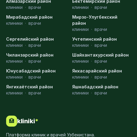
Алмазарский район
Бектемирский район
клиники
·
врачи
клиники
·
врачи
Мирабадский район
Мирзо-Улугбекский
клиники
·
врачи
район
клиники
·
врачи
Сергелийский район
Учтепинский район
клиники
·
врачи
клиники
·
врачи
Чиланзарский район
Шайхантахурский район
клиники
·
врачи
клиники
·
врачи
Юнусабадский район
Яккасарайский район
клиники
·
врачи
клиники
·
врачи
Янгихаётский район
Яшнабадский район
клиники
·
врачи
клиники
·
врачи
kliniki
*
🏥
Платформа клиник и врачей Узбекистана.