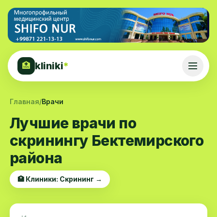
kliniki
*
🏥
Главная
/
Врачи
Лучшие врачи по
скринингу Бектемирского
района
🏥 Клиники: Скрининг →