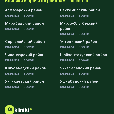
Клиники и врачи по районам Ташкента
Алмазарский район
Бектемирский район
клиники
·
врачи
клиники
·
врачи
Мирабадский район
Мирзо-Улугбекский
клиники
·
врачи
район
клиники
·
врачи
Сергелийский район
Учтепинский район
клиники
·
врачи
клиники
·
врачи
Чиланзарский район
Шайхантахурский район
клиники
·
врачи
клиники
·
врачи
Юнусабадский район
Яккасарайский район
клиники
·
врачи
клиники
·
врачи
Янгихаётский район
Яшнабадский район
клиники
·
врачи
клиники
·
врачи
kliniki
*
🏥