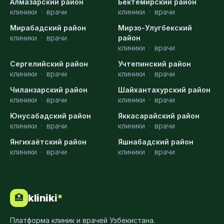
Алмазарский район
Бектемирский район
клиники
·
врачи
клиники
·
врачи
Мирабадский район
Мирзо-Улугбекский
клиники
·
врачи
район
клиники
·
врачи
Сергелийский район
Учтепинский район
клиники
·
врачи
клиники
·
врачи
Чиланзарский район
Шайхантахурский район
клиники
·
врачи
клиники
·
врачи
Юнусабадский район
Яккасарайский район
клиники
·
врачи
клиники
·
врачи
Янгихаётский район
Яшнабадский район
клиники
·
врачи
клиники
·
врачи
kliniki
*
🏥
Платформа клиник и врачей Узбекистана.