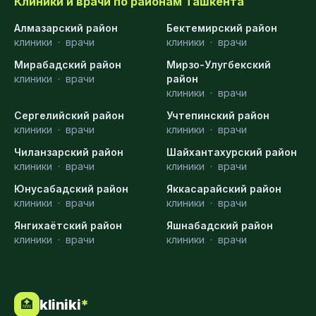
Клиники и врачи по районам Ташкента
Алмазарский район
Бектемирский район
клиники
·
врачи
клиники
·
врачи
Мирабадский район
Мирзо-Улугбекский
клиники
·
врачи
район
клиники
·
врачи
Сергелийский район
Учтепинский район
клиники
·
врачи
клиники
·
врачи
Чиланзарский район
Шайхантахурский район
клиники
·
врачи
клиники
·
врачи
Юнусабадский район
Яккасарайский район
клиники
·
врачи
клиники
·
врачи
Янгихаётский район
Яшнабадский район
клиники
·
врачи
клиники
·
врачи
kliniki
*
🏥