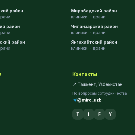
кий район
Мирабадский район
врачи
клиники
·
врачи
ий район
Чиланзарский район
врачи
клиники
·
врачи
ский район
Янгихаётский район
врачи
клиники
·
врачи
я
Контакты
📍 Ташкент, Узбекистан
По вопросам сотрудничества
@miro_uzb
T
I
F
Y