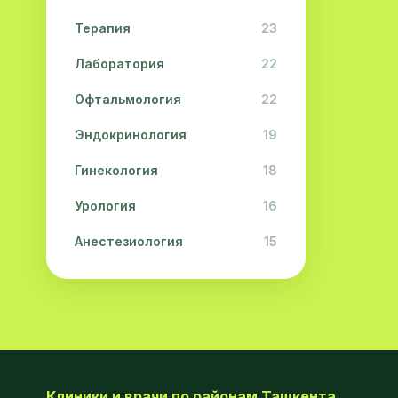
Терапия
23
Лаборатория
22
Офтальмология
22
Эндокринология
19
Гинекология
18
Урология
16
Анестезиология
15
Дерматология
15
Педиатрия
15
Акушерство
13
Гастроэнтерология
13
Клиники и врачи по районам Ташкента