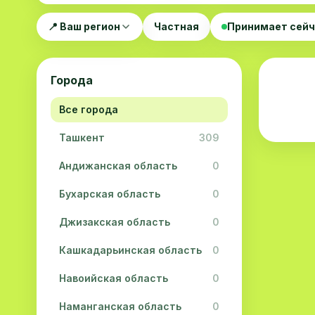
📍 Ваш регион
Частная
Принимает сей
Города
Все города
Ташкент
309
Андижанская область
0
Бухарская область
0
Джизакская область
0
Кашкадарьинская область
0
Навоийская область
0
Наманганская область
0