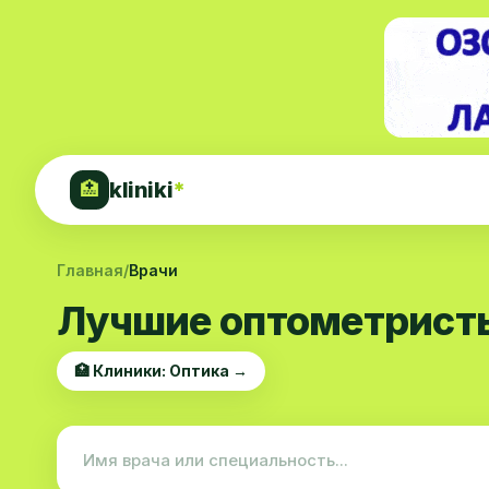
kliniki
*
🏥
Главная
/
Врачи
Лучшие оптометристы
🏥 Клиники: Оптика →