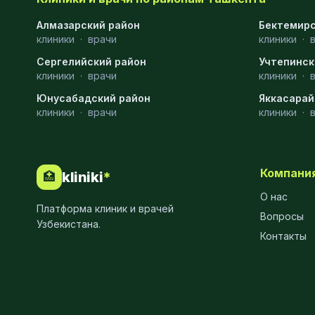
Хирургия
11
Алмазарский район
Бектемирс
клиники
·
врачи
клиники
·
Диагностика
10
Сергелийский район
Учтепинск
Андрология
9
клиники
·
врачи
клиники
·
Юнусабадский район
Яккасарай
Стоматология
9
клиники
·
врачи
клиники
·
Рентгенология
9
Физиотерапия
8
Компани
kliniki
*
🏥
МРТ
6
О нас
Платформа клиник и врачей
Ортопедия
5
Вопросы
Узбекистана.
Контакты
Пластическая хирургия
5
Эндоскопия
5
Косметология
4