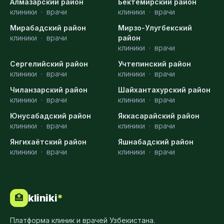
Алмазарский район
Бектемирский район
клиники
·
врачи
клиники
·
врачи
Мирабадский район
Мирзо-Улугбекский
клиники
·
врачи
район
клиники
·
врачи
Сергелийский район
Учтепинский район
клиники
·
врачи
клиники
·
врачи
Чиланзарский район
Шайхантахурский район
клиники
·
врачи
клиники
·
врачи
Юнусабадский район
Яккасарайский район
клиники
·
врачи
клиники
·
врачи
Янгихаётский район
Яшнабадский район
клиники
·
врачи
клиники
·
врачи
kliniki
*
🏥
Платформа клиник и врачей Узбекистана.