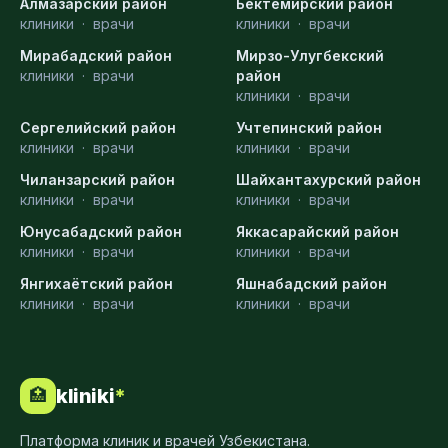
Алмазарский район
Бектемирский район
клиники
·
врачи
клиники
·
врачи
Мирабадский район
Мирзо-Улугбекский
клиники
·
врачи
район
клиники
·
врачи
Сергелийский район
Учтепинский район
клиники
·
врачи
клиники
·
врачи
Чиланзарский район
Шайхантахурский район
клиники
·
врачи
клиники
·
врачи
Юнусабадский район
Яккасарайский район
клиники
·
врачи
клиники
·
врачи
Янгихаётский район
Яшнабадский район
клиники
·
врачи
клиники
·
врачи
kliniki
*
🏥
Платформа клиник и врачей Узбекистана.