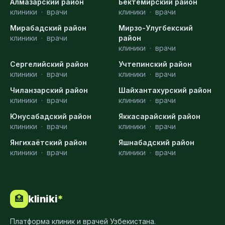
Алмазарский район
Бектемирский район
клиники
·
врачи
клиники
·
врачи
Мирабадский район
Мирзо-Улугбекский
клиники
·
врачи
район
клиники
·
врачи
Сергелийский район
Учтепинский район
клиники
·
врачи
клиники
·
врачи
Чиланзарский район
Шайхантахурский район
клиники
·
врачи
клиники
·
врачи
Юнусабадский район
Яккасарайский район
клиники
·
врачи
клиники
·
врачи
Янгихаётский район
Яшнабадский район
клиники
·
врачи
клиники
·
врачи
kliniki
*
🏥
Платформа клиник и врачей Узбекистана.