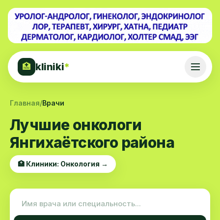
kliniki
*
🏥
Главная
/
Врачи
Лучшие онкологи
Янгихаётского района
🏥 Клиники: Онкология →