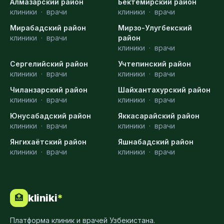
Алмазарский район
Бектемирский район
клиники
·
врачи
клиники
·
врачи
Мирабадский район
Мирзо-Улугбекский
клиники
·
врачи
район
клиники
·
врачи
Сергелийский район
Учтепинский район
клиники
·
врачи
клиники
·
врачи
Чиланзарский район
Шайхантахурский район
клиники
·
врачи
клиники
·
врачи
Юнусабадский район
Яккасарайский район
клиники
·
врачи
клиники
·
врачи
Янгихаётский район
Яшнабадский район
клиники
·
врачи
клиники
·
врачи
kliniki
*
🏥
Платформа клиник и врачей Узбекистана.