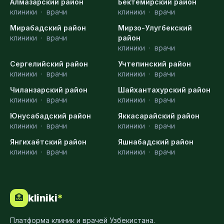
Алмазарский район
Бектемирский район
клиники
·
врачи
клиники
·
врачи
Мирабадский район
Мирзо-Улугбекский
клиники
·
врачи
район
клиники
·
врачи
Сергелийский район
Учтепинский район
клиники
·
врачи
клиники
·
врачи
Чиланзарский район
Шайхантахурский район
клиники
·
врачи
клиники
·
врачи
Юнусабадский район
Яккасарайский район
клиники
·
врачи
клиники
·
врачи
Янгихаётский район
Яшнабадский район
клиники
·
врачи
клиники
·
врачи
kliniki
*
🏥
Платформа клиник и врачей Узбекистана.