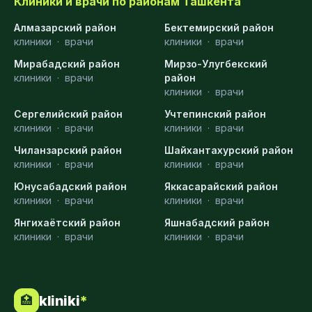
Клиники и врачи по районам Ташкента
Алмазарский район
Бектемирский район
клиники
·
врачи
клиники
·
врачи
Мирабадский район
Мирзо-Улугбекский
клиники
·
врачи
район
клиники
·
врачи
Сергелийский район
Учтепинский район
клиники
·
врачи
клиники
·
врачи
Чиланзарский район
Шайхантахурский район
клиники
·
врачи
клиники
·
врачи
Юнусабадский район
Яккасарайский район
клиники
·
врачи
клиники
·
врачи
Янгихаётский район
Яшнабадский район
клиники
·
врачи
клиники
·
врачи
kliniki
*
🏥