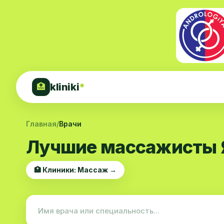
kliniki
*
🏥
Главная
/
Врачи
Лучшие массажисты Я
🏥 Клиники: Массаж →