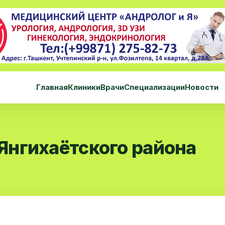
Главная
Клиники
Врачи
Специализации
Новости
нгихаётского района