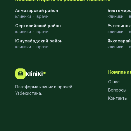
Хирургия
11
Алмазарский район
Бектемирс
клиники
·
врачи
клиники
·
Диагностика
10
Сергелийский район
Учтепинск
Андрология
9
клиники
·
врачи
клиники
·
Юнусабадский район
Яккасарай
Стоматология
9
клиники
·
врачи
клиники
·
Рентгенология
9
Физиотерапия
8
Компани
kliniki
*
🏥
МРТ
6
О нас
Платформа клиник и врачей
Ортопедия
5
Вопросы
Узбекистана.
Контакты
Пластическая хирургия
5
Эндоскопия
5
Косметология
4