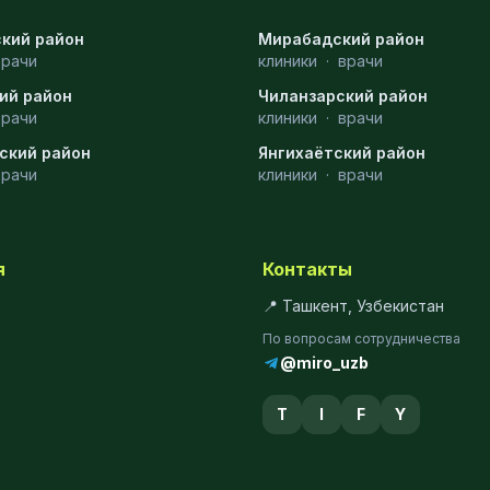
кий район
Мирабадский район
врачи
клиники
·
врачи
ий район
Чиланзарский район
врачи
клиники
·
врачи
ский район
Янгихаётский район
врачи
клиники
·
врачи
я
Контакты
📍 Ташкент, Узбекистан
По вопросам сотрудничества
@miro_uzb
T
I
F
Y