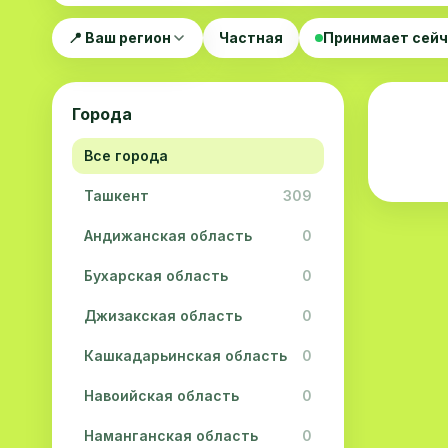
📍 Ваш регион
Частная
Принимает сей
Города
Все города
Ташкент
309
Андижанская область
0
Бухарская область
0
Джизакская область
0
Кашкадарьинская область
0
Навоийская область
0
Наманганская область
0