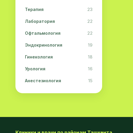
Терапия
23
Лаборатория
22
Офтальмология
22
Эндокринология
19
Гинекология
18
Урология
16
Анестезиология
15
Дерматология
15
Педиатрия
15
Акушерство
13
Гастроэнтерология
13
Клиники и врачи по районам Ташкента