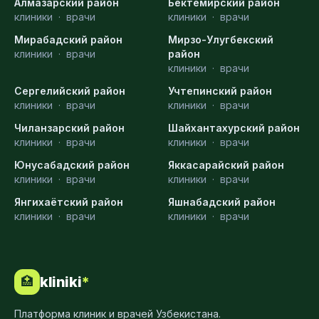
Алмазарский район
Бектемирский район
клиники
·
врачи
клиники
·
врачи
Мирабадский район
Мирзо-Улугбекский
клиники
·
врачи
район
клиники
·
врачи
Сергелийский район
Учтепинский район
клиники
·
врачи
клиники
·
врачи
Чиланзарский район
Шайхантахурский район
клиники
·
врачи
клиники
·
врачи
Юнусабадский район
Яккасарайский район
клиники
·
врачи
клиники
·
врачи
Янгихаётский район
Яшнабадский район
клиники
·
врачи
клиники
·
врачи
kliniki
*
🏥
Платформа клиник и врачей Узбекистана.