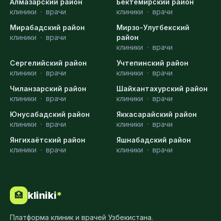
Алмазарский район
Бектемирский район
клиники
·
врачи
клиники
·
врачи
Мирабадский район
Мирзо-Улугбекский
клиники
·
врачи
район
клиники
·
врачи
Сергелийский район
Учтепинский район
клиники
·
врачи
клиники
·
врачи
Чиланзарский район
Шайхантахурский район
клиники
·
врачи
клиники
·
врачи
Юнусабадский район
Яккасарайский район
клиники
·
врачи
клиники
·
врачи
Янгихаётский район
Яшнабадский район
клиники
·
врачи
клиники
·
врачи
kliniki
*
🏥
Платформа клиник и врачей Узбекистана.